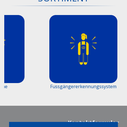
e
Fussgängererkennungssystem
Kontaktformular