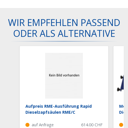
WIR EMPFEHLEN PASSEND
ODER ALS ALTERNATIVE
Aufpreis RME-Ausführung Rapid
Mon
Dieselzapfsäulen RME/C
Die
auf Anfrage
614.00
CHF
a