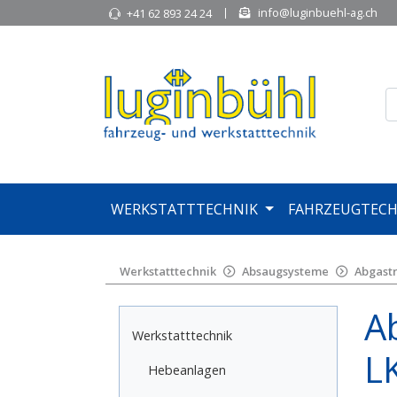
info@luginbuehl-ag.ch
+41 62 893 24 24
WERKSTATTTECHNIK
FAHRZEUGTECH
Werkstatttechnik
Absaugsysteme
Abgastr
A
Werkstatttechnik
L
Hebeanlagen