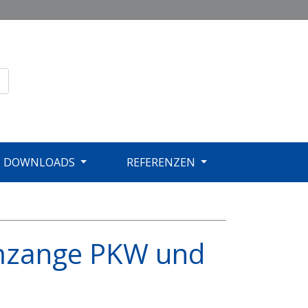
DOWNLOADS
REFERENZEN
mmzange PKW und