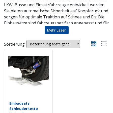
LKW, Busse und Einsatzfahrzeuge entwickelt worden.
Sie bieten automatische Sicherheit auf Knopfdruck und
sorgen für optimale Traktion auf Schnee und Eis. Die
Einbausätze sind fahrzeugspezifisch angepasst und für
leichte als auch schwere Nutzfahrzeuge geeignet – die
Mehr Lesen
ideale Lösung für schwierige Witterungs- und
Strassenverhältnisse.
Sortierung:
Eigenschaften der RUD Schleuderketten-
Einbausätze
Automatische Sicherheit auf Knopfdruck:
Die
Ketten können direkt aus dem Fahrerhaus
aktiviert werden, ohne dass der Fahrer das
Fahrzeug verlassen muss.
Effiziente Funktionsweise:
Die Kettenstränge
werden wie ein Kettenteppich unter die Reifen
gelegt und sorgen für optimale Traktion.
Einbausatz
Anpassungsfähigkeit:
Die Einbausätze sind für
Schleuderkette