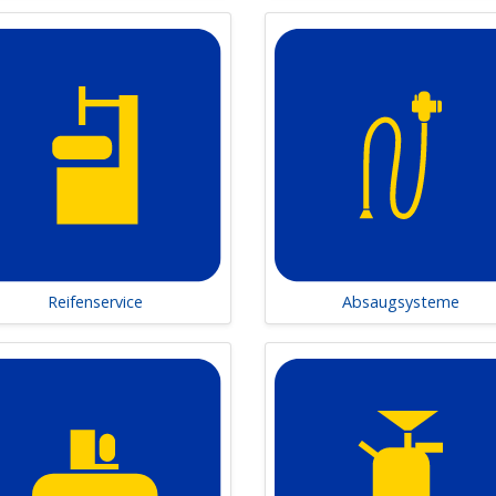
rne und sichere Werkstattausrüstung
Sortiment der Luginbühl AG ist breit gefächert und orientie
ards. Sie sind zuverlässig, langlebig und fördern sicheres A
 zukunftssichere und leistungsstarke Werkstatt.
beraten Sie umfassend bei Themen wie:
Ersetzen von Hebeanlagen
Installieren von Abgasabsauganlagen und Schweissrauch
Optimieren der Arbeitsabläufe, beispielsweise durch Ölm
Sichere Druckluftversorgung
Werkbänke, Grubenabdeckungen und Werkzeug
Reifenservice
Absaugsysteme
ür Personenwagen-Werkstätten, Lastwagen-Garagen oder Spe
Ihre Anforderungen zugeschnitten sind.
rten für effiziente Arbeitsprozesse
langjähriger Erfahrung im Bereich der Werkstatteinrichtung