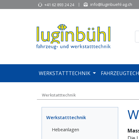
info@luginbuehl-ag.ch
+41 62 893 24 24
WERKSTATTTECHNIK
FAHRZEUGTECH
Werkstatttechnik
W
Werkstatttechnik
Hebeanlagen
Mass
Die L