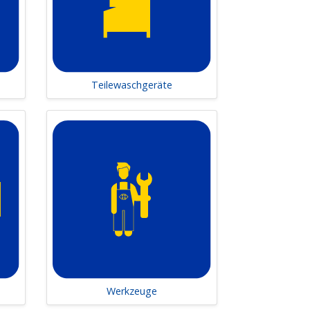
erungen, entwickeln massgeschneiderte
rkstatt vorliegen – wir sind Ihr
Teilewaschgeräte
gen und setzen sie optimal um.
h
Werkzeuge