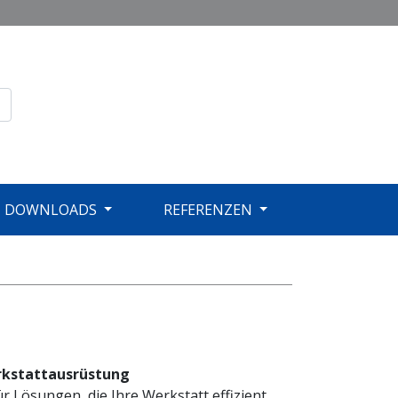
DOWNLOADS
REFERENZEN
rkstattausrüstung
ür Lösungen, die Ihre Werkstatt effizient