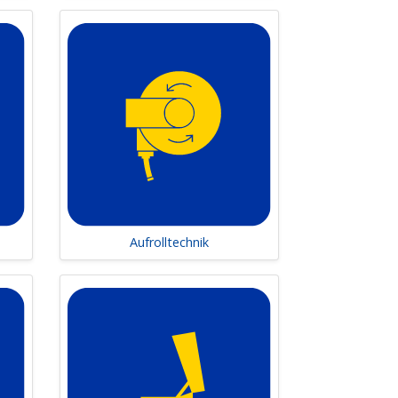
rt sich an den neuesten technischen
rbeiten. Damit legen wir die Grundlage für
absaugung
anagementsysteme
Aufrolltechnik
zialbetriebe – wir bieten Lösungen, die
 unterstützen wir Sie beim