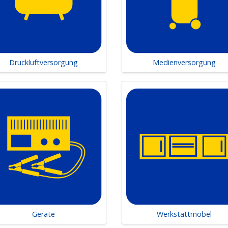
mieren Ihrer Arbeitsprozesse. Wir analysieren Ihre Anford
epte und setzen diese termingerecht um.
stattplanung nach Mass – Ihre Ideen, unsere Lösungen
ie erste Ideen haben oder bereits konkrete Pläne für Ihre We
Druckluftversorgung
Medienversorgung
ässlicher Partner. Gemeinsam realisieren wir Ihre Vorstellun
aktieren Sie uns für ein unverbindliches Beratungsgespräc
fon: 062 893 24 24
aktformular
Geräte
Werkstattmöbel