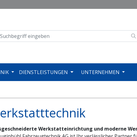
NIK
DIENSTLEISTUNGEN
UNTERNEHMEN
erkstatttechnik
geschneiderte Werkstatteinrichtung und moderne We
uginbühl Fahrzeugtechnik AG ist Ihr verlässlicher Partner f