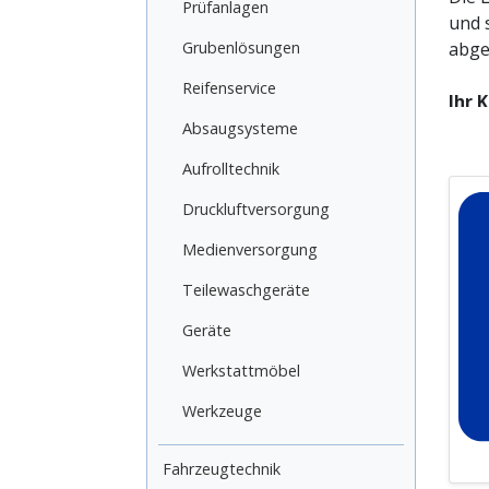
Prüfanlagen
und 
Grubenlösungen
abge
Reifenservice
Ihr 
Wir 
Absaugsysteme
best
Aufrolltechnik
setz
Hebe
Druckluftversorgung
Werk
Medienversorgung
Wir 
imme
Teilewaschgeräte
Geräte
Indi
Eine
Werkstattmöbel
berüc
Werkzeuge
Zufr
Mont
bis 
Fahrzeugtechnik