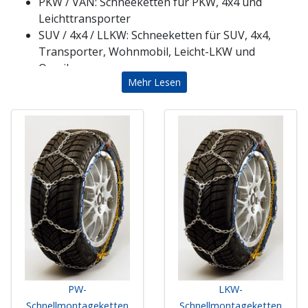
PKW / VAN: Schneeketten für PKW, 4x4 und
Leichttransporter
SUV / 4x4 / LLKW: Schneeketten für SUV, 4x4,
Transporter, Wohnmobil, Leicht-LKW und
Omnibus
Mehr Lesen
LKW / Omnibusse: Qualitätsketten für LKW und
Omnibus.
Arbeitsmaschinen: Qualitätsketten für
Zugmaschinen, Unimog, Radlader, Kipper, Lkw,
Forstgeräte, Gabelstapler, mittlere/schwere
Arbeitsmaschinen
Forstketten: Für extremste Einsätze im Gelände
und Forstbetrieb
Prospekt zum blättern und downloaden:
Schneeketten-UNION_RUD_24_25_DE-FR.pdf
PW-
LKW-
Schnellmontageketten
Schnellmontageketten