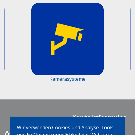
Kamerasysteme
Fus
Kontaktformular
Wir verwenden Cookies und Analyse-Tools,
Öffnungszeiten
Social Media
um die Nutzerfreundlichkeit der Website zu