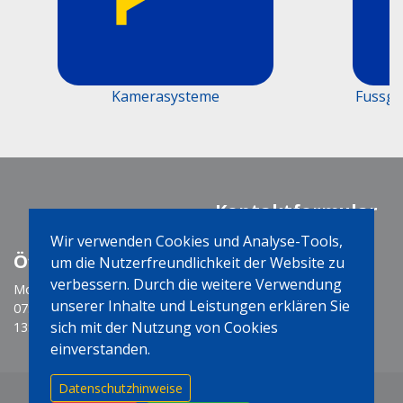
Kamerasysteme
Fussgäng
Kontaktformular
Wir verwenden Cookies und Analyse-Tools,
Öffnungszeiten
Social Media
um die Nutzerfreundlichkeit der Website zu
verbessern. Durch die weitere Verwendung
Montag-Freitag
unserer Inhalte und Leistungen erklären Sie
07:30 - 12:00 Uhr
sich mit der Nutzung von Cookies
13:15 - 17:15 Uhr
einverstanden.
Datenschutzhinweise
Luginbühl Fahrzeugtechnik AG
Bruneggerstrasse 45