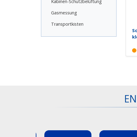
Kabinen-Schutzbelüftung
Gasmessung
Transportkisten
So
kl
EN