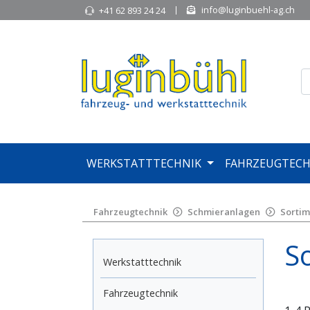
info@luginbuehl-ag.ch
+41 62 893 24 24
WERKSTATTTECHNIK
FAHRZEUGTECH
Fahrzeugtechnik
Schmieranlagen
Sortim
S
Werkstatttechnik
Fahrzeugtechnik