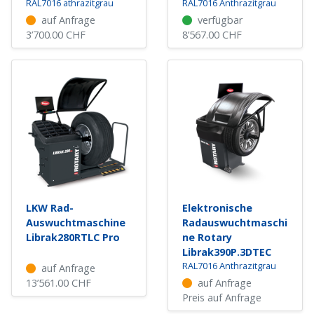
RAL7016 athrazitgrau
RAL7016 Anthrazitgrau
auf Anfrage
verfügbar
3’700.00
CHF
8’567.00
CHF
LKW Rad-
Elektronische
Auswuchtmaschine
Radauswuchtmaschi
Librak280RTLC Pro
ne Rotary
Librak390P.3DTEC
RAL7016 Anthrazitgrau
auf Anfrage
13’561.00
CHF
auf Anfrage
Preis auf Anfrage