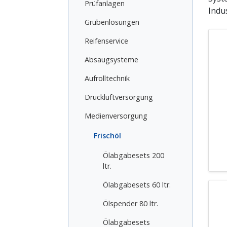
Prüfanlagen
Indu
Grubenlösungen
Reifenservice
Absaugsysteme
Aufrolltechnik
Druckluftversorgung
Medienversorgung
Frischöl
Ölabgabesets 200
ltr.
Ölabgabesets 60 ltr.
Ölspender 80 ltr.
Ölabgabesets