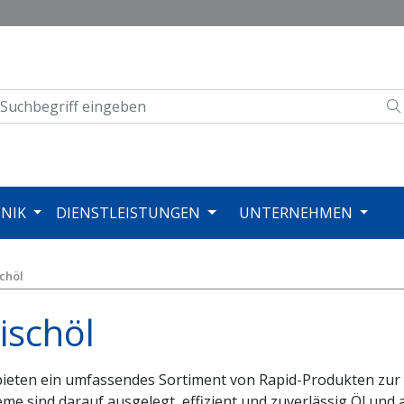
NIK
DIENSTLEISTUNGEN
UNTERNEHMEN
schöl
ischöl
bieten ein umfassendes Sortiment von Rapid-Produkten zur 
eme sind darauf ausgelegt, effizient und zuverlässig Öl und