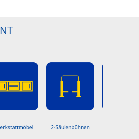
ENT
erkstattmöbel
2-Säulenbühnen
Scherenbüh