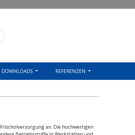
DOWNLOADS
REFERENZEN
Frischölversorgung an. Die hochwertigen
 andere Betriebsstoffe in Werkstätten und