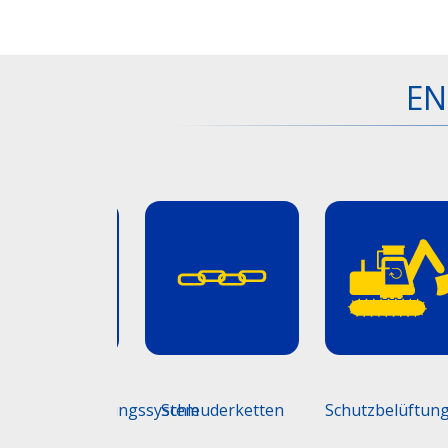
EN
sgängererkennungssystem
Schleuderketten
Schutzbelüftun