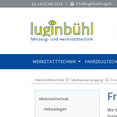
info@luginbuehl-ag.ch
+41 62 893 24 24
WERKSTATTTECHNIK
FAHRZEUGTECH
Werkstatttechnik
Medienversorgung
Fri
Fr
Werkstatttechnik
Hebeanlagen
Wir 
Syst