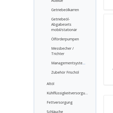
AdBlue
Getriebeölkarren
Getriebeöl-
Abgabesets
mobil/stationär
Ölförderpumpen
Messbecher /
Trichter
Managementsysteme
Zubehör Frischöl
Altöl
Kühlflüssigkeitversorgung
Fettversorgung
Schläuche