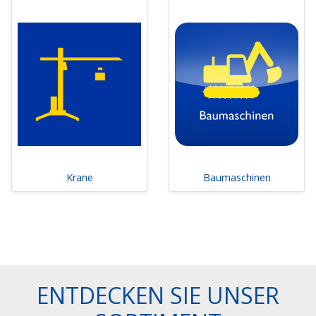
Spurwechsel aufmerksam machen.
Gabelsichtsysteme für Stapler
ForkView
: Das
ForkView-System bietet eine verbesserte Sicht auf
die Gabeln und den Arbeitsbereich vor dem
Stapler. Es erleichtert das präzise Stapeln und
Entladen von Gütern, hilft Unfälle zu vermeiden
und steigert die Effizienz des Stapelvorgangs.
Krane
Baumaschinen
ENTDECKEN SIE UNSER