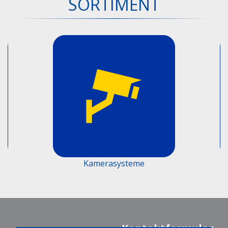
SORTIMENT
Kamerasysteme
F