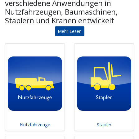
verschiedene Anwendungen in
Nutzfahrzeugen, Baumaschinen,
Staplern und Kranen entwickelt
wurden.
Mehr Lesen
Rückfahrkamerasystem RearView:
Speziell für
Nutzfahrzeuge konzipiert, verbessert das
RearView-System die Sicht auf den Bereich hinter
dem Fahrzeug. Es unterstützt beim
Rückwärtsfahren, Einparken und Manövrieren in
engen Umgebungen, wodurch das Risiko von
Unfällen und Schäden minimiert wird.
CornerEye (Klasse V & VI) | SideEye
(Abbiegeassistent):
Diese Kamerasysteme
verbessern die Sicht in den Totwinkelbereichen
von LKWs erheblich. Sie tragen zur Erhöhung der
Nutzfahrzeuge
Stapler
Verkehrssicherheit bei, indem sie den Fahrer auf
potenzielle Gefahren beim Abbiegen oder