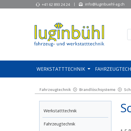
info@luginbuehl-ag.ch
+41 62 893 24 24
WERKSTATTTECHNIK
FAHRZEUGTECH
Fahrzeugtechnik
Brandlöschsysteme
Sch
S
Werkstatttechnik
Fahrzeugtechnik