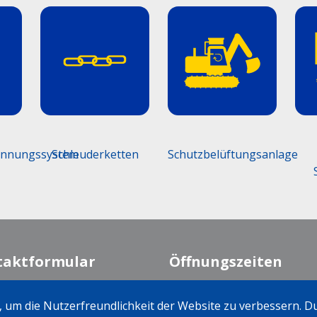
ungssystem
Schleuderketten
Schutzbelüftungsanlage
L
Sta
taktformular
Öffnungszeiten
Montag-Freitag
07:30 - 12:00 Uhr
 um die Nutzerfreundlichkeit der Website zu verbessern. 
13:15 - 17:15 Uhr