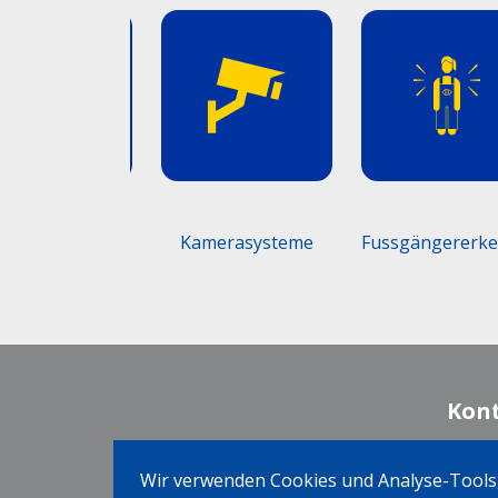
öschanlagen
Kamerasysteme
Fussgängererkenn
Kon
Wir verwenden Cookies und Analyse-Tools,