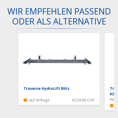
WIR EMPFEHLEN PASSEND
ODER ALS ALTERNATIVE
Traverse HydroLift Blitz
Trav
Kön
auf Anfrage
6’229.00
CHF
a