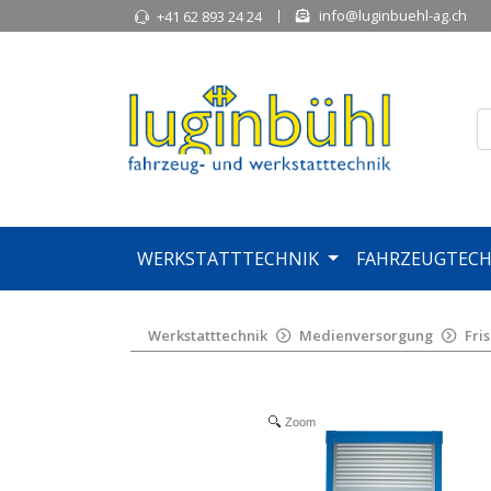
info@luginbuehl-ag.ch
+41 62 893 24 24
WERKSTATTTECHNIK
FAHRZEUGTECH
Werkstatttechnik
Medienversorgung
Fri
Zoom