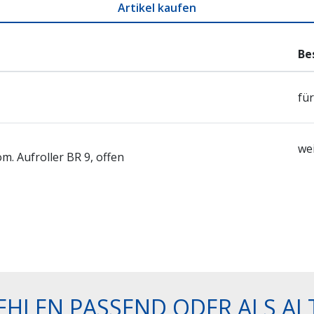
Artikel kaufen
Be
für
wei
m. Aufroller BR 9, offen
EHLEN PASSEND ODER ALS AL